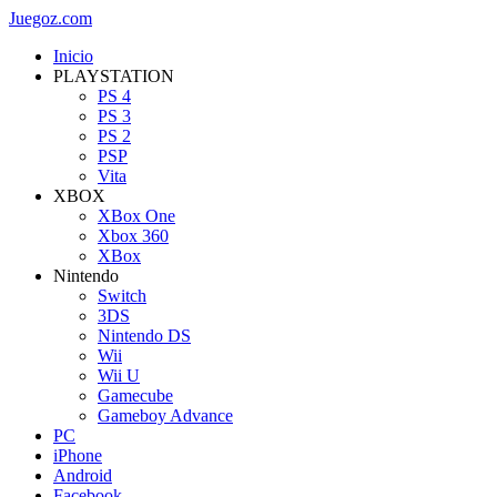
Juegoz.com
Inicio
PLAYSTATION
PS 4
PS 3
PS 2
PSP
Vita
XBOX
XBox One
Xbox 360
XBox
Nintendo
Switch
3DS
Nintendo DS
Wii
Wii U
Gamecube
Gameboy Advance
PC
iPhone
Android
Facebook