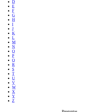
D
E
F
G
H
I
J
K
L
M
N
O
P
Q
R
S
T
U
V
W
X
Y
Z
Preguntas