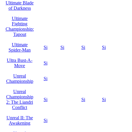
Ultimate Blade
of Darkness
Ultimate
Fighting
Championship:
Tapout
Ultimate
Si
Si
Si
Si
Spider-Man
Ultra Bust-A-
Si
Move
Unreal
Si
Championship
Unreal
Championship
Si
Si
Si
2: The Liandri
Conflict
Unreal II: The
Si
Awakening