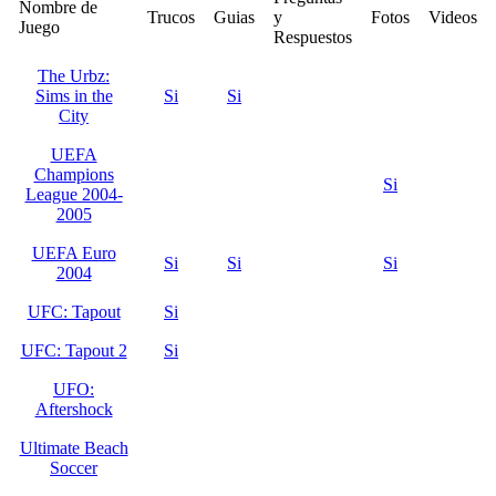
Nombre de
Trucos
Guias
y
Fotos
Videos
Juego
Respuestos
The Urbz:
Sims in the
Si
Si
City
UEFA
Champions
Si
League 2004-
2005
UEFA Euro
Si
Si
Si
2004
UFC: Tapout
Si
UFC: Tapout 2
Si
UFO:
Aftershock
Ultimate Beach
Soccer