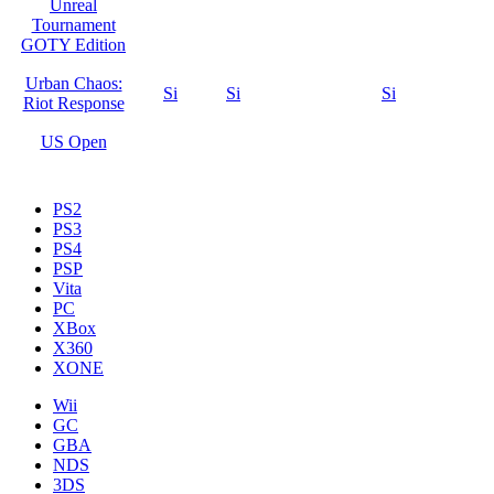
Unreal
Tournament
GOTY Edition
Urban Chaos:
Si
Si
Si
Riot Response
US Open
PS2
PS3
PS4
PSP
Vita
PC
XBox
X360
XONE
Wii
GC
GBA
NDS
3DS