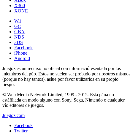
XBox
X360
XONE
Wii
GC
GBA
NDS
3DS
Facebook
iPhone
Android
Juegoz es un recurso no oficial con informacióresentada por los
miembros del púo. Estos no suelen ser probado por nosotros mismos
(porque no hay tantos), asíue por favor utilizarlos en su propio
riesgo.
© Web Media Network Limited, 1999 - 2015. Esta pána no
estáfiliada en modo alguno con Sony, Sega, Nintendo o cualquier
vío editores de juegos.
Juegoz.com
Facebook
Twitter