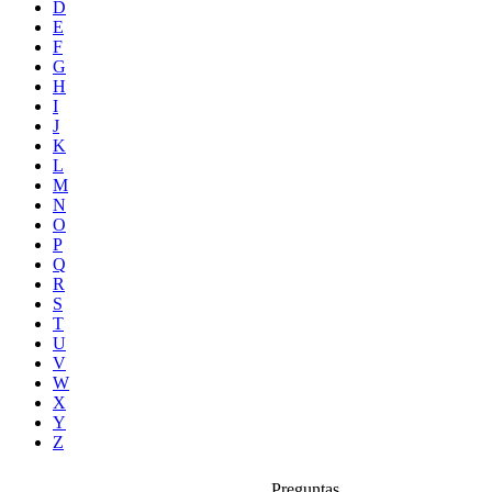
D
E
F
G
H
I
J
K
L
M
N
O
P
Q
R
S
T
U
V
W
X
Y
Z
Preguntas