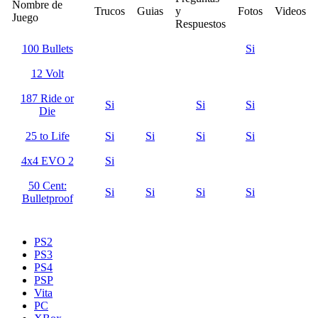
Nombre de
Trucos
Guias
y
Fotos
Videos
Juego
Respuestos
100 Bullets
Si
12 Volt
187 Ride or
Si
Si
Si
Die
25 to Life
Si
Si
Si
Si
4x4 EVO 2
Si
50 Cent:
Si
Si
Si
Si
Bulletproof
PS2
PS3
PS4
PSP
Vita
PC