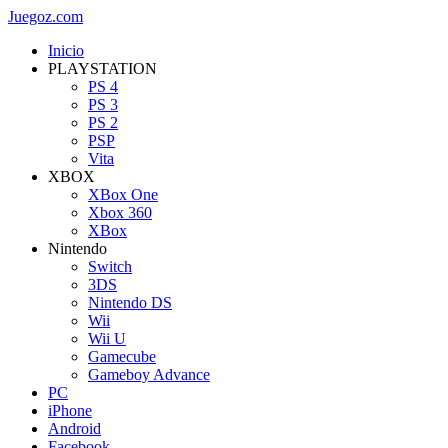
Juegoz.com
Inicio
PLAYSTATION
PS 4
PS 3
PS 2
PSP
Vita
XBOX
XBox One
Xbox 360
XBox
Nintendo
Switch
3DS
Nintendo DS
Wii
Wii U
Gamecube
Gameboy Advance
PC
iPhone
Android
Facebook