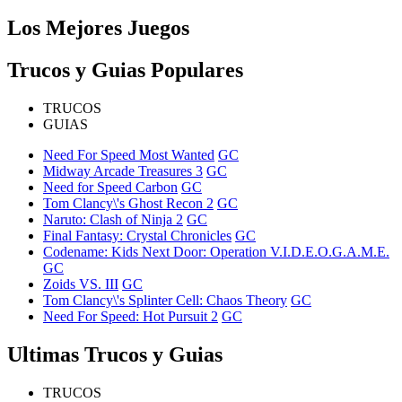
Los Mejores Juegos
Trucos y Guias Populares
TRUCOS
GUIAS
Need For Speed Most Wanted
GC
Midway Arcade Treasures 3
GC
Need for Speed Carbon
GC
Tom Clancy\'s Ghost Recon 2
GC
Naruto: Clash of Ninja 2
GC
Final Fantasy: Crystal Chronicles
GC
Codename: Kids Next Door: Operation V.I.D.E.O.G.A.M.E.
GC
Zoids VS. III
GC
Tom Clancy\'s Splinter Cell: Chaos Theory
GC
Need For Speed: Hot Pursuit 2
GC
Ultimas Trucos y Guias
TRUCOS