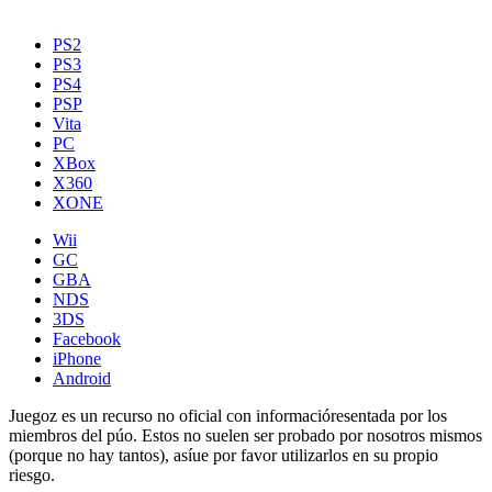
PS2
PS3
PS4
PSP
Vita
PC
XBox
X360
XONE
Wii
GC
GBA
NDS
3DS
Facebook
iPhone
Android
Juegoz es un recurso no oficial con informacióresentada por los
miembros del púo. Estos no suelen ser probado por nosotros mismos
(porque no hay tantos), asíue por favor utilizarlos en su propio
riesgo.