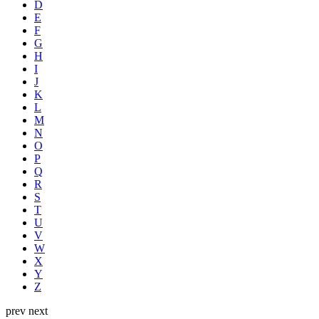
D
E
F
G
H
I
J
K
L
M
N
O
P
Q
R
S
T
U
V
W
X
Y
Z
prev
next