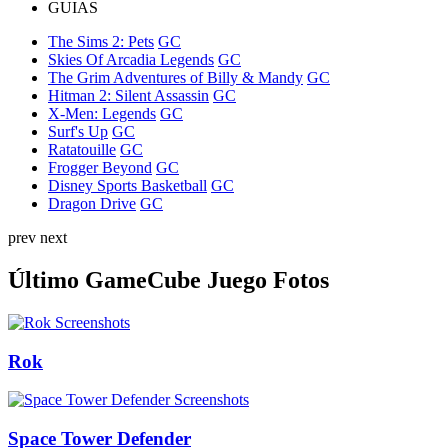
GUIAS
The Sims 2: Pets
GC
Skies Of Arcadia Legends
GC
The Grim Adventures of Billy & Mandy
GC
Hitman 2: Silent Assassin
GC
X-Men: Legends
GC
Surf's Up
GC
Ratatouille
GC
Frogger Beyond
GC
Disney Sports Basketball
GC
Dragon Drive
GC
prev
next
Último GameCube Juego Fotos
Rok
Space Tower Defender