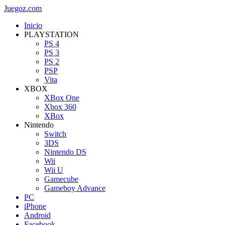
Juegoz.com
Inicio
PLAYSTATION
PS 4
PS 3
PS 2
PSP
Vita
XBOX
XBox One
Xbox 360
XBox
Nintendo
Switch
3DS
Nintendo DS
Wii
Wii U
Gamecube
Gameboy Advance
PC
iPhone
Android
Facebook